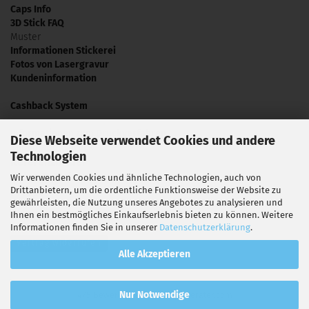
Caps Info
3D Stick FAQ
Muster
Informationen Stickerei
Fotos von Lasergravur
Kundeninformation
Cashback System
Informationen zum Druckverfahren
Diese Webseite verwendet Cookies und andere
Sublimationsdruck
Technologien
Referenzbilder
Video Tutorials
Wir verwenden Cookies und ähnliche Technologien, auch von
Drittanbietern, um die ordentliche Funktionsweise der Website zu
Presse
gewährleisten, die Nutzung unseres Angebotes zu analysieren und
Ihnen ein bestmögliches Einkaufserlebnis bieten zu können. Weitere
Informationen finden Sie in unserer
Datenschutzerklärung
.
Vertrag widerrufen
Alle Akzeptieren
hat
4,70
Nur Notwendige
475
Bewertungen auf Shop-Berater.com
von
5