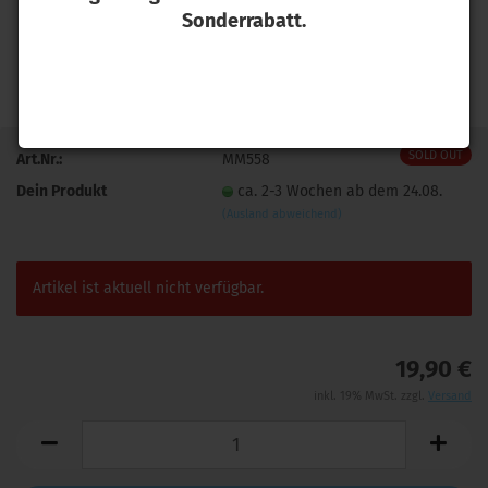
Sonderrabatt.
SOLD OUT
Art.Nr.:
MM558
Dein Produkt
ca. 2-3 Wochen ab dem 24.08.
(Ausland abweichend)
Artikel ist aktuell nicht verfügbar.
19,90 €
inkl. 19% MwSt. zzgl.
Versand