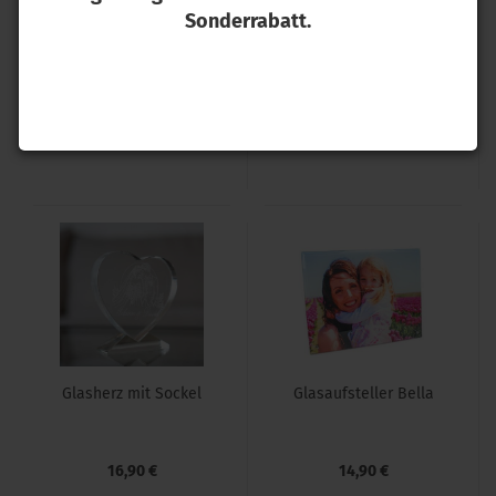
Sonderrabatt.
Schie­fer­ta­fel in Recht­
Schie­fer­ta­fel in Qua­
eck­form weiß-​glän­
drat­form
zend
11,90 €
7,90 €
Glas­herz mit So­ckel
Glas­auf­stel­ler Bella
16,90 €
14,90 €