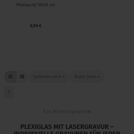
Pho­toacryl 10x10 cm
8,90 €
Sortieren nach
16 pro Seite
1
1
bis
9
(von insgesamt
9
)
PLEXIGLAS MIT LASERGRAVUR –
INDIVIDUELLE GRAVUREN FÜR JEDEN