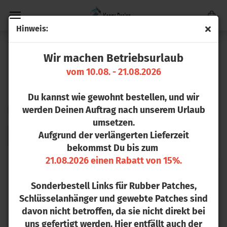
Hin­weis:
PERSONALISIERTE GLASGESCHENKE
Wir machen Betriebsurlaub
MIT LASERGRAVUR | KONNY DESIGN
vom 10.08. - 21.08.2026
Du kannst wie gewohnt bestellen, und wir
werden Deinen Auftrag nach unserem Urlaub
Sortieren nach
16 pro Seite
umsetzen.
Aufgrund der verlängerten Lieferzeit
1
bekommst Du bis zum
21.08.2026 einen Rabatt von 15%.
SOLD OUT
Sonderbestell Links für Rubber Patches,
Schlüsselanhänger und gewebte Patches sind
davon nicht betroffen, da sie nicht direkt bei
uns gefertigt werden. Hier entfällt auch der