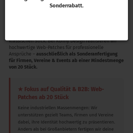
Sonderrabatt.
Suchst du nach einer Lösung, um hochkomplexe
Logos mit filigranen Linien und feinen Schriften
perfekt als Abzeichen umzusetzen?
Gewebte Patches
sind die ideale, ebenmäßige Alternative zum
klassischen Stick. Bei Konny Design realisieren wir
hochwertige Web-Patches für professionelle
Ansprüche –
ausschließlich als Sonderanfertigung
für Firmen, Vereine & Events ab einer Mindestmenge
von 20 Stück.
★ Fokus auf Qualität & B2B: Web-
Patches ab 20 Stück
Keine industriellen Massenmengen: Wir
unterstützen gezielt Teams, Firmen und Vereine
dabei, ihre Identität hochwertig zu präsentieren.
Anders als bei Großanbietern fertigen wir deine