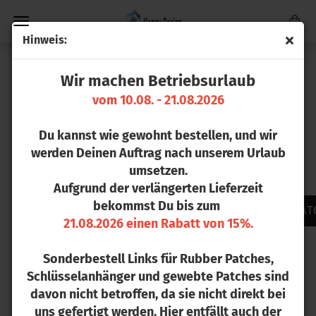
Hin­weis:
Wir machen Betriebsurlaub
vom 10.08. - 21.08.2026
Du kannst wie gewohnt bestellen, und wir
werden Deinen Auftrag nach unserem Urlaub
umsetzen.
Aufgrund der verlängerten Lieferzeit
bekommst Du bis zum
ZU UNSERER FOTOGALERIE VON GEWEBTEN PAT
21.08.2026 einen Rabatt von 15%.
INDIVIDUELLE GEWEBTE PATCHES
Sonderbestell Links für Rubber Patches,
& AUFNÄHER –
Schlüsselanhänger und gewebte Patches sind
SONDERANFERTIGUNG FÜR
davon nicht betroffen, da sie nicht direkt bei
FIRMEN & VEREINE AB 20 STÜCK
uns gefertigt werden. Hier entfällt auch der