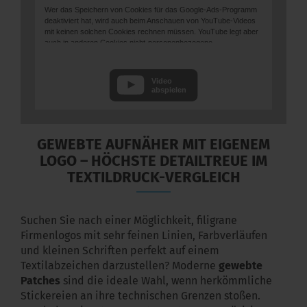
Wer das Speichern von Cookies für das Google-Ads-Programm
deaktiviert hat, wird auch beim Anschauen von YouTube-Videos
mit keinen solchen Cookies rechnen müssen. YouTube legt aber
auch in anderen Cookies nicht-personenbezogene
Nutzungsinformationen ab. Möchten Sie dies verhindern, so
müssen Sie das Speichern von Cookies im Browser blockieren.
Video
Weitere Informationen zum Datenschutz bei „YouTube“ finden Sie
abspielen
in der Datenschutzerklärung des Anbieters unter:
https://www.google.de/intl/de/policies/privacy/
GEWEBTE AUFNÄHER MIT EIGENEM
LOGO – HÖCHSTE DETAILTREUE IM
TEXTILDRUCK-VERGLEICH
Suchen Sie nach einer Möglichkeit, filigrane
Firmenlogos mit sehr feinen Linien, Farbverläufen
und kleinen Schriften perfekt auf einem
Textilabzeichen darzustellen? Moderne
gewebte
Patches
sind die ideale Wahl, wenn herkömmliche
Stickereien an ihre technischen Grenzen stoßen.