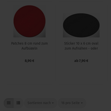
Patches 8 cm rund zum
Sti­cker 10 x 6 cm oval
Auf­bü­geln
zum Auf­nä­hen - oder
mit Klett
8,90 €
ab 7,90 €
Sortieren nach
16 pro Seite