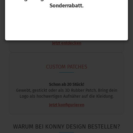
STICKER & AUFKLEBER
Sonderrabatt.
Produktion ab 1 Stück!
UV-beständig, wasserfest und im Wunschformat.
Perfekt für Guerilla-Marketing oder dein Equipment.
Jetzt entdecken
CUSTOM PATCHES
Schon ab 20 Stück!
Gewebt, gestickt oder als 3D Rubber Patch. Bring dein
Logo als hochwertigen Aufnäher auf die Kleidung.
Jetzt konfigurieren
WARUM BEI KONNY DESIGN BESTELLEN?