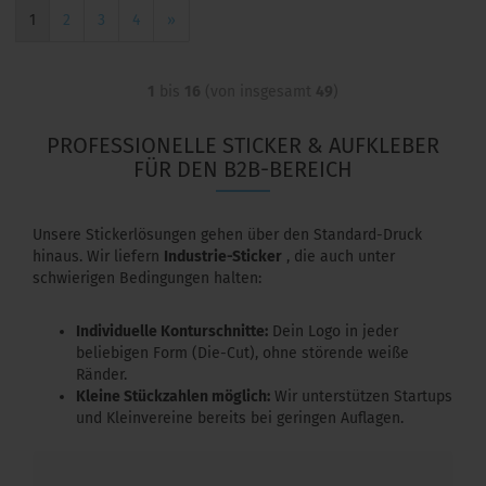
1
2
3
4
»
1
bis
16
(von insgesamt
49
)
PROFESSIONELLE STICKER & AUFKLEBER
FÜR DEN B2B-BEREICH
Unsere Stickerlösungen gehen über den Standard-Druck
hinaus. Wir liefern
Industrie-Sticker
, die auch unter
schwierigen Bedingungen halten:
Individuelle Konturschnitte:
Dein Logo in jeder
beliebigen Form (Die-Cut), ohne störende weiße
Ränder.
Kleine Stückzahlen möglich:
Wir unterstützen Startups
und Kleinvereine bereits bei geringen Auflagen.