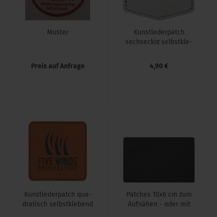
Mus­ter
Kunst­le­der­patch
sechs­eckig selbst­kle­
bend
Preis auf Anfrage
4,90 €
Kunst­le­der­patch qua­
Patches 10x6 cm zum
dra­tisch selbst­kle­bend
Auf­nä­hen - oder mit
Klett