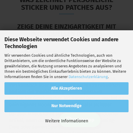
STICKER UND PATCHES AUS?
ZEIGE DEINE EINZIGARTIGKEIT MIT
INDIVIDUELLEN DESIGNS
Diese Webseite verwendet Cookies und andere
Technologien
Für modebewusste Trendsetter empfiehlt sich die
Wir verwenden Cookies und ähnliche Technologien, auch von
Gestaltung eigener Embleme ebenso wie für
Drittanbietern, um die ordentliche Funktionsweise der Website zu
Menschen, die sich gerne von der Masse abheben. Ob
gewährleisten, die Nutzung unseres Angebotes zu analysieren und
Ihnen ein bestmögliches Einkaufserlebnis bieten zu können. Weitere
auf Mützen, Jacken oder Jeans – individuelle Motive
Informationen finden Sie in unserer
Datenschutzerklärung
.
sind aus der Streetwear nicht mehr wegzudenken.
Von klassisch über extravagant bis hin zu rebellisch
Alle Akzeptieren
bedient die Vielfalt das gesamte Spektrum
modischer Geschmäcker. Mit Konny Design machst du
dein eigenes Modebewusstsein für alle sichtbar.
Nur Notwendige
Darüber hinaus lohnt sich der Einsatz individueller
WhatsApp
Artikel, wenn du deinen Freizeitclub, die Gaming-
Weitere Informationen
Crew oder deinen Sportverein mit eigenen