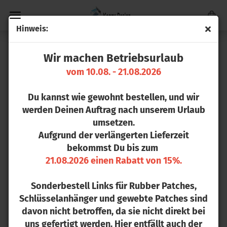
Hin­weis:
STICKER & PATCHES INDIVIDUELL
Wir machen Betriebsurlaub
GESTALTEN – DEIN STYLE, DEIN
vom 10.08. - 21.08.2026
BRAND
Du kannst wie gewohnt bestellen, und wir
werden Deinen Auftrag nach unserem Urlaub
Verwandle deine Ideen in hochwertige Textilien und
umsetzen.
Accessoires! Ob für dein Unternehmen, deinen Verein
oder dein ganz persönliches Projekt: Bei Konny
Aufgrund der verlängerten Lieferzeit
Design findest du die gesamte Range an
bekommst Du bis zum
individuellen Stickern und Patches
. Von wetterfesten
21.08.2026 einen Rabatt von 15%.
Aufklebern bis hin zu extrem detaillierten gewebten
oder 3D Rubber Patches bieten wir dir Profi-Qualität
Sonderbestell Links für Rubber Patches,
ohne Kompromisse.
Schlüsselanhänger und gewebte Patches sind
davon nicht betroffen, da sie nicht direkt bei
uns gefertigt werden. Hier entfällt auch der