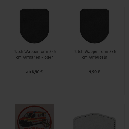
Patch Wap­pen­form 8x6
Patch Wap­pen­form 8x6
cm Auf­nä­hen - oder
cm Auf­bü­geln
mit Klett
ab 8,90 €
9,90 €