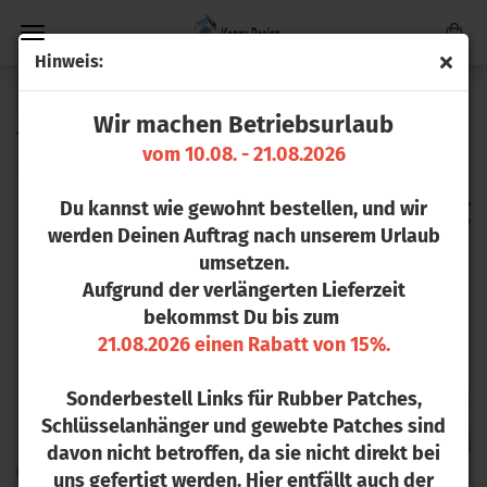
Hin­weis:
« Erster
« zurück
weiter »
Letzter »
Wir machen Betriebsurlaub
41
Artikel in dieser Kategorie
vom 10.08. - 21.08.2026
Low Pro­fi­le Camo Wa­s­hed Cap
Du kannst wie gewohnt bestellen, und wir
werden Deinen Auftrag nach unserem Urlaub
umsetzen.
Aufgrund der verlängerten Lieferzeit
bekommst Du bis zum
21.08.2026 einen Rabatt von 15%.
Sonderbestell Links für Rubber Patches,
Schlüsselanhänger und gewebte Patches sind
davon nicht betroffen, da sie nicht direkt bei
uns gefertigt werden. Hier entfällt auch der