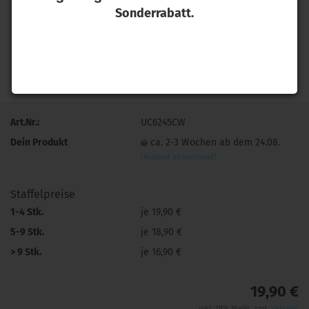
Sonderrabatt.
Art.Nr.:
UC6245CW
Dein Produkt
ca. 2-3 Wochen ab dem 24.08.
(Ausland abweichend)
Staffelpreise
1-4 Stk.
je 19,90 €
5-9 Stk.
je 18,90 €
> 9 Stk.
je 16,90 €
19,90 €
inkl. 19% MwSt. zzgl.
Versand