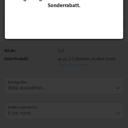
Sonderrabatt.
Art.Nr.:
LLS
Dein Produkt
ca. 2-3 Wochen ab dem 24.08.
(Ausland abweichend)
Patchgröße:
Größe Lederpatch: