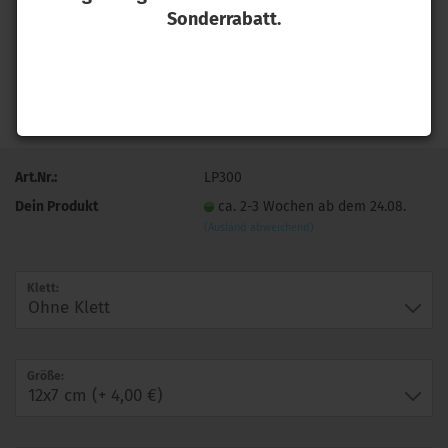
Sonderrabatt.
Art.Nr.:
LP300
Dein Produkt
ca. 2-3 Wochen ab dem 24.08.
(Ausland abweichend)
Klett:
Größe: