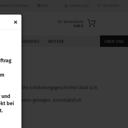
stenfrei bestellen
FAQ
Kundenlogin
Merkzettel
Ihr Warenkorb
0,00 €
JACKEN
HOODIES
WEITERE
ÜBER UNS
ftrag
zum
Konto erstellen
bezeichnen. Die Entstehungsgeschichte lässt sich
Passwort vergessen?
r und
nsten Gründen getragen. Grundsätzlich
kt bei
t.