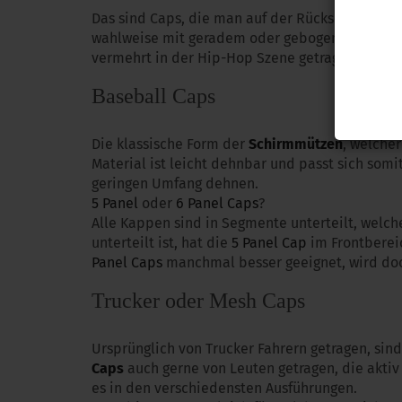
Das sind Caps, die man auf der Rückseite indiv
wahlweise mit geradem oder gebogenem Schirm,
vermehrt in der Hip-Hop Szene getragen, sind 
Baseball Caps
Die klassische Form der
Schirmmützen
, welche
Material ist leicht dehnbar und passt sich som
geringen Umfang dehnen.
5 Panel
oder
6 Panel Caps
?
Alle Kappen sind in Segmente unterteilt, welch
unterteilt ist, hat die
5 Panel Cap
im Frontberei
Panel Caps
manchmal besser geeignet, wird doch
Trucker oder Mesh Caps
Ursprünglich von Trucker Fahrern getragen, si
Caps
auch gerne von Leuten getragen, die aktiv 
es in den verschiedensten Ausführungen.