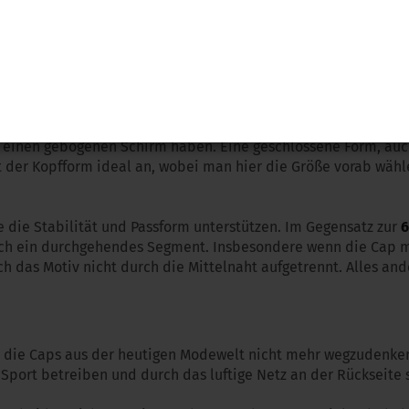
iduell durch einen Druckverschluss an die jeweilige Kopfgröße
 was natürlich reine Geschmackssache ist. Wurden die Kapp
sie heute, insbesondere beim jungen Publikum nicht mehr we
r einen gebogenen Schirm haben. Eine geschlossene Form, auch
it der Kopfform ideal an, wobei man hier die Größe vorab wähl
e die Stabilität und Passform unterstützen. Im Gegensatz zur
6
ch ein durchgehendes Segment. Insbesondere wenn die Cap mit
 das Motiv nicht durch die Mittelnaht aufgetrennt. Alles and
nd die Caps aus der heutigen Modewelt nicht mehr wegzudenken
Sport betreiben und durch das luftige Netz an der Rückseite 