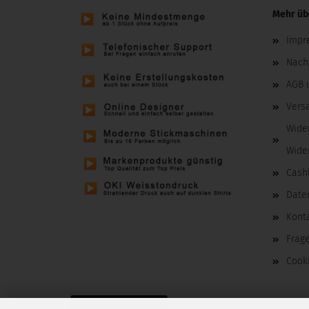
Mehr übe
Impr
Nachh
AGB 
Vers
Wide
Wide
Cash
Date
Kont
Frag
Cooki
Vertrag widerrufen