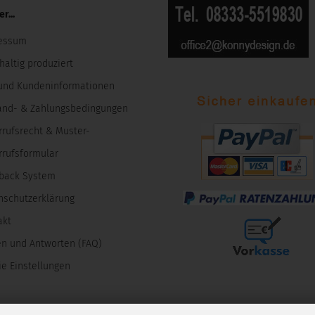
r...
essum
altig produziert
und Kundeninformationen
and- & Zahlungsbedingungen
rrufsrecht & Muster-
rrufsformular
back System
nschutzerklärung
akt
en und Antworten (FAQ)
e Einstellungen