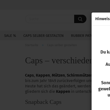
Hin­weis
SALE %
CAPS SELBER GESTALTEN
RUBBER PATCHES
S
»
Startseite
Caps selber gestalten
Du k
Caps – verschiedene Ar
Au
Caps
,
Kappen
,
Mützen
,
Schirmmützen
– es gibt
bis zum Jahr 1849 zurückverfolgen und kommt 
Sond
Heute hat sich das geändert, werden die
Caps
geweb
gliedern sich die
Kappen
in unterschiedliche B
u
Snapback Caps