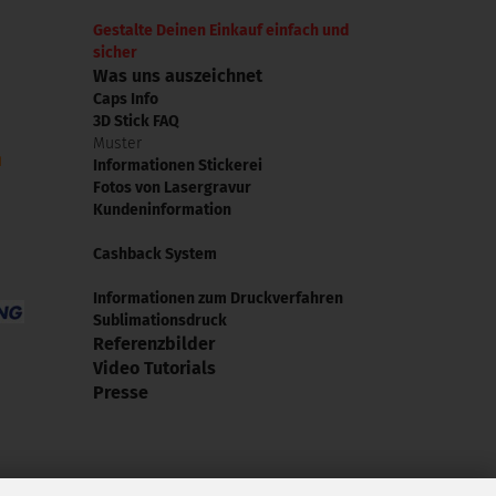
Gestalte Deinen Einkauf einfach und
sicher
Was uns auszeichnet
Caps Info
3D Stick FAQ
Muster
Informationen Stickerei
Fotos von Lasergravur
Kundeninformation
Cashback System
Informationen zum Druckverfahren
Sublimationsdruck
Referenzbilder
Video Tutorials
Presse