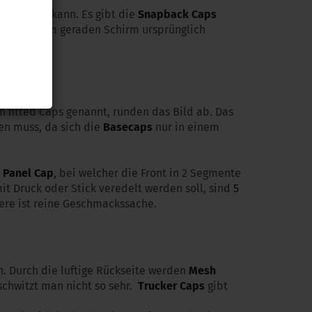
 anpassen kann. Es gibt die
Snapback Caps
en mit dem geraden Schirm ursprünglich
gzudenken.
 fitted Caps genannt, runden das Bild ab. Das
en muss, da sich die
Basecaps
nur in einem
 Panel Cap
, bei welcher die Front in 2 Segmente
 Druck oder Stick veredelt werden soll, sind
5
ere ist reine Geschmackssache.
. Durch die luftige Rückseite werden
Mesh
schwitzt man nicht so sehr.
Trucker Caps
gibt