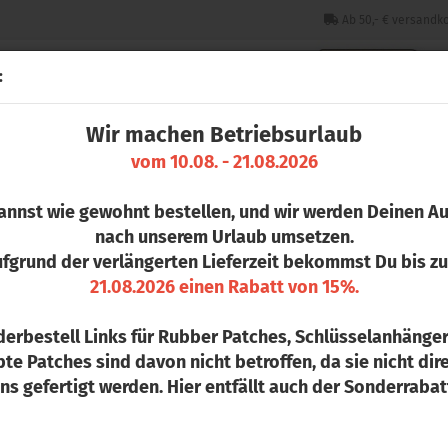
Ab 50,- € versandko
:
Wir machen Betriebsurlaub
CHLÜSSELANHÄNGER
PINS
STICKER & PATCHES
COLLEGE 
vom 10.08. - 21.08.2026
annst wie gewohnt bestellen, und wir werden Deinen Au
ten und Unterschiede
nach unserem Urlaub umsetzen.
fgrund der verlängerten Lieferzeit bekommst Du bis 
21.08.2026 einen Rabatt von 15%.
 viele unterschiedliche Begriffe, welche diesen Trendartikel 
aus dem amerikanischen Sport.
erbestell Links für Rubber Patches, Schlüsselanhänge
doch von den unterschiedlichsten Gruppen aus den verschiede
te Patches sind davon nicht betroffen, da sie nicht dire
ereiche.
ns gefertigt werden. Hier entfällt auch der Sonderrabat