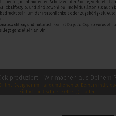
tscheidet, nicht nur einen Schutz vor der Sonne, vielmehr hab
 Stück Lifestyle, und sind sowohl bei Individualisten als auc
edruckt sein, um der Persönlichkeit oder Zugehörigkeit Ausd
at.
senauswahl an, und natürlich kannst Du jede Cap so veredeln l
iegt ganz allein an Dir.
ück produziert - Wir machen aus Deinem P
Online Designer im Handumdrehen zu Deinem individue
Einfach und schnell selber gestalten.