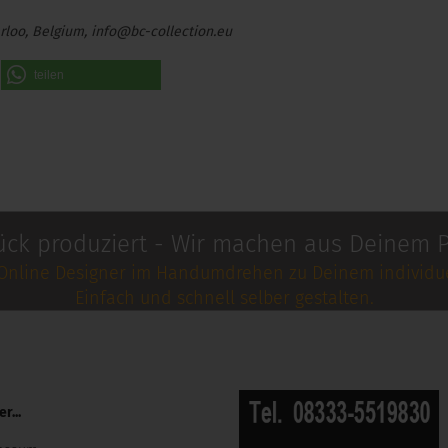
rloo, Belgium, info@bc-collection.eu
teilen
ück produziert - Wir machen aus Deinem P
Online Designer im Handumdrehen zu Deinem individue
Einfach und schnell selber gestalten.
r...