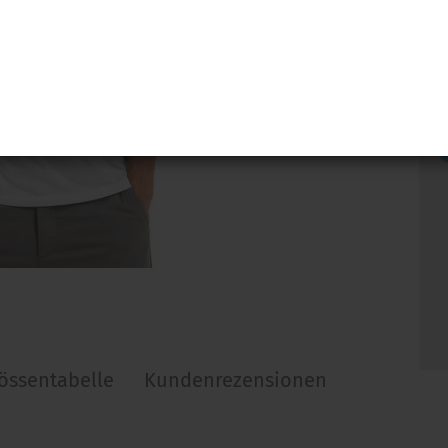
össentabelle
Kundenrezensionen