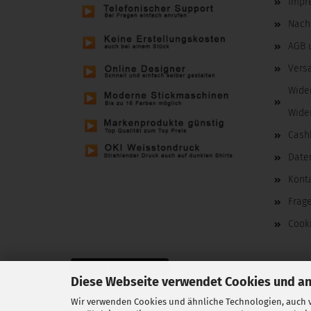
Impr
Nachh
AGB 
Vers
Wide
Wide
Cash
Date
Kont
Frag
Cooki
Vertrag widerrufen
Diese Webseite verwendet Cookies und a
Wir verwenden Cookies und ähnliche Technologien, auch v