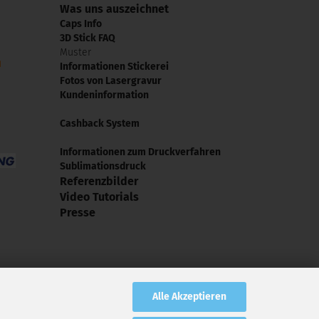
Was uns auszeichnet
Caps Info
3D Stick FAQ
Muster
Informationen Stickerei
Fotos von Lasergravur
Kundeninformation
Cashback System
Informationen zum Druckverfahren
Sublimationsdruck
Referenzbilder
Video Tutorials
Presse
Alle Akzeptieren