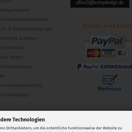
essum
altig produziert
und Kundeninformationen
and- & Zahlungsbedingungen
rrufsrecht & Muster-
rrufsformular
back System
nschutzerklärung
akt
en und Antworten (FAQ)
e Einstellungen
ndere Technologien
on Drittanbietern, um die ordentliche Funktionsweise der Website zu