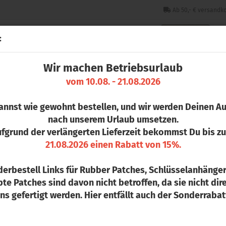
Ab 50,- € versandko
:
Wir machen Betriebsurlaub
CHLÜSSELANHÄNGER
PINS
STICKER & PATCHES
COLLEGE 
vom 10.08. - 21.08.2026
»
ionsdruck
Sublimation T-Shirt /Men
annst wie gewohnt bestellen, und wir werden Deinen Au
S
nach unserem Urlaub umsetzen.
fgrund der verlängerten Lieferzeit bekommst Du bis 
Ar
21.08.2026 einen Rabatt von 15%.
De
erbestell Links für Rubber Patches, Schlüsselanhänge
te Patches sind davon nicht betroffen, da sie nicht dire
ns gefertigt werden. Hier entfällt auch der Sonderrabat