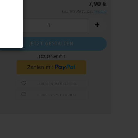
7,90 €
inkl. 19% MwSt. zzgl.
Versand
JETZT GESTALTEN
Jetzt zahlen mit
AUF DEN MERKZETTEL
FRAGE ZUM PRODUKT