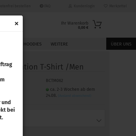
stenfrei bestellen
FAQ
Kundenlogin
Merkzettel
Ihr Warenkorb
0,00 €
JACKEN
HOODIES
WEITERE
ÜBER UNS
ftrag
ub­li­ma­ti­on T-​Shirt /Men
zum
t.Nr.:
BCTM062
in Produkt
ca. 2-3 Wochen ab dem
Konto erstellen
24.08.
(Ausland abweichend)
Passwort vergessen?
r und
kt bei
Größe:
t.