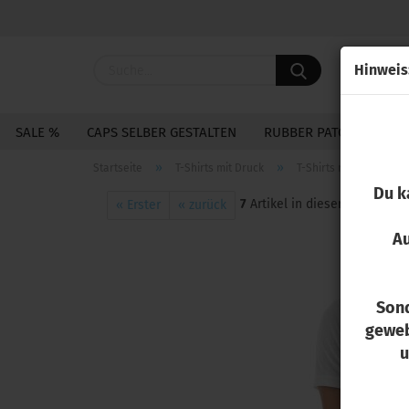
Hin­weis
SALE %
CAPS SELBER GESTALTEN
RUBBER PATCHES
S
»
»
Startseite
T-Shirts mit Druck
T-Shirts mit Sublimat
Du k
7
Artikel in dieser Kategorie
« Erster
« zurück
Au
Sond
geweb
u