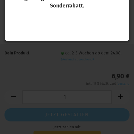
Sonderrabatt.
Dein Produkt
ca. 2-3 Wochen ab dem 24.08.
(Ausland abweichend)
6,90 €
inkl. 19% MwSt. zzgl.
Versand
JETZT GESTALTEN
Jetzt zahlen mit