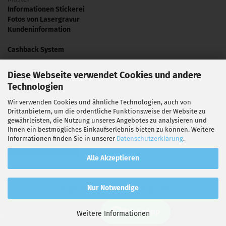
Informationen Stickerei
Fotos von Lasergravur
Kundeninformation
Cashback System
Informationen zum Druckverfahren
Diese Webseite verwendet Cookies und andere
Sublimationsdruck
Technologien
Referenzbilder
Video Tutorials
Wir verwenden Cookies und ähnliche Technologien, auch von
Drittanbietern, um die ordentliche Funktionsweise der Website zu
Presse
gewährleisten, die Nutzung unseres Angebotes zu analysieren und
Ihnen ein bestmögliches Einkaufserlebnis bieten zu können. Weitere
Informationen finden Sie in unserer
Datenschutzerklärung
.
Vertrag widerrufen
Alle Akzeptieren
hat
4,70
Nur Notwendige
475
Bewertungen auf Shop-Berater.com
von
5
Sternen
Copyright 2013 - 2026. All Rights Reserved.
Konnydesign.de
WhatsApp
Weitere Informationen