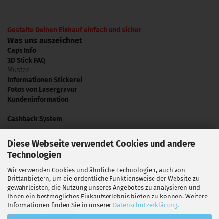
Gestalte Deinen Einkauf einfach und sicher
Was uns auszeichnet
Caps Info
3D Stick FAQ
Muster
Informationen Stickerei
Fotos von Lasergravur
Kundeninformation
Cashback System
Informationen zum Druckverfahren
Diese Webseite verwendet Cookies und andere
Sublimationsdruck
Technologien
Referenzbilder
Video Tutorials
Wir verwenden Cookies und ähnliche Technologien, auch von
Drittanbietern, um die ordentliche Funktionsweise der Website zu
Presse
gewährleisten, die Nutzung unseres Angebotes zu analysieren und
Ihnen ein bestmögliches Einkaufserlebnis bieten zu können. Weitere
Informationen finden Sie in unserer
Datenschutzerklärung
.
Vertrag widerrufen