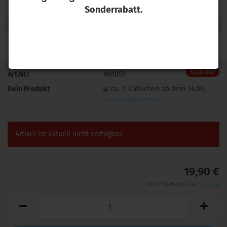
Sonderrabatt.
SOLD OUT
Art.Nr.:
MM053
Dein Produkt
ca. 2-3 Wochen ab dem 24.08.
(Ausland abweichend)
Artikel ist aktuell nicht verfügbar.
19,90 €
inkl. 19% MwSt. zzgl.
Versand