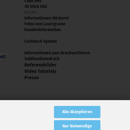
Caps Info
3D Stick FAQ
Muster
Informationen Stickerei
Fotos von Lasergravur
Kundeninformation
Cashback System
Informationen zum Druckverfahren
Sublimationsdruck
Referenzbilder
Video Tutorials
Presse
Alle Akzeptieren
Nur Notwendige