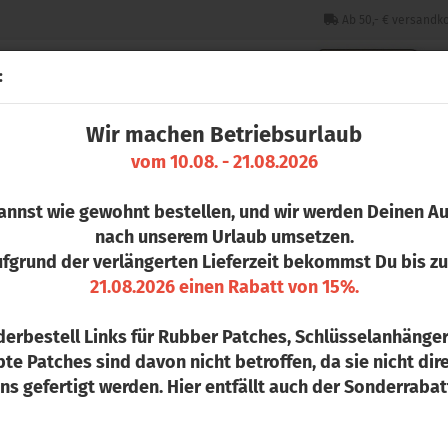
Ab 50,- € versandko
:
Wir machen Betriebsurlaub
CHLÜSSELANHÄNGER
PINS
STICKER & PATCHES
COLLEGE 
vom 10.08. - 21.08.2026
ongsleeve
annst wie gewohnt bestellen, und wir werden Deinen Au
T
ikel in dieser Kategorie
nach unserem Urlaub umsetzen.
v
fgrund der verlängerten Lieferzeit bekommst Du bis 
21.08.2026 einen Rabatt von 15%.
Ar
De
erbestell Links für Rubber Patches, Schlüsselanhänge
te Patches sind davon nicht betroffen, da sie nicht dire
ns gefertigt werden. Hier entfällt auch der Sonderrabat