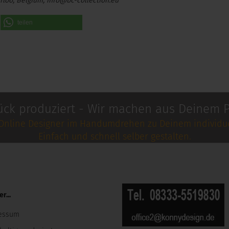
rloo, Belgium, info@bc-collection.eu
teilen
ück produziert - Wir machen aus Deinem P
Online Designer im Handumdrehen zu Deinem individue
Einfach und schnell selber gestalten.
r...
essum