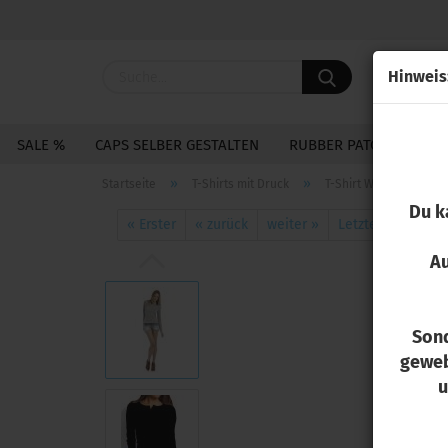
Hin­weis
SALE %
CAPS SELBER GESTALTEN
RUBBER PATCHES
S
»
»
Startseite
T-Shirts mit Druck
T-Shirt Women-Only L
Du k
24
Art
« Erster
« zurück
weiter »
Letzter »
Au
Sond
geweb
u