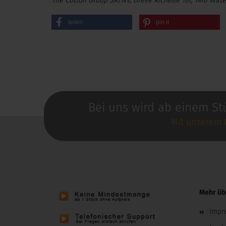
The Cotton Group SA/NV, Drève Richelle 161, 1410 Wate
teilen
pin it
Bei uns wird ab einem St
Mit unserem 
Mehr übe
Impr