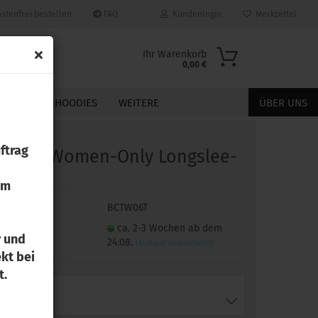
stenfrei bestellen
FAQ
Kundenlogin
Merkzettel
Ihr Warenkorb
0,00 €
JACKEN
HOODIES
WEITERE
ÜBER UNS
ftrag
-​Shirt Women-​Only Longslee­
e
zum
t.Nr.:
BCTW06T
Konto erstellen
in Produkt
ca. 2-3 Wochen ab dem
Passwort vergessen?
r und
24.08.
(Ausland abweichend)
kt bei
t.
Größe: