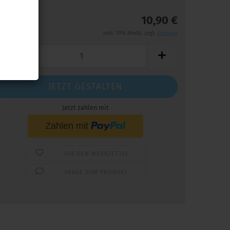
10,90 €
inkl. 19% MwSt. zzgl.
Versand
JETZT GESTALTEN
Jetzt zahlen mit
AUF DEN MERKZETTEL
FRAGE ZUM PRODUKT