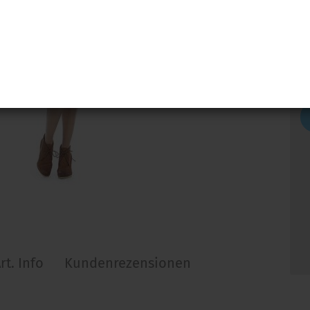
rt. Info
Kundenrezensionen