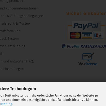
altig produziert
und Kundeninformationen
and- & Zahlungsbedingungen
rrufsrecht & Muster-
rrufsformular
back System
nschutzerklärung
akt
en und Antworten (FAQ)
e Einstellungen
ndere Technologien
on Drittanbietern, um die ordentliche Funktionsweise der Website zu
eren und Ihnen ein bestmögliches Einkaufserlebnis bieten zu können.
hat
4,70
475
Bewertungen auf Shop-Berater.com
rklärung
.
von
5