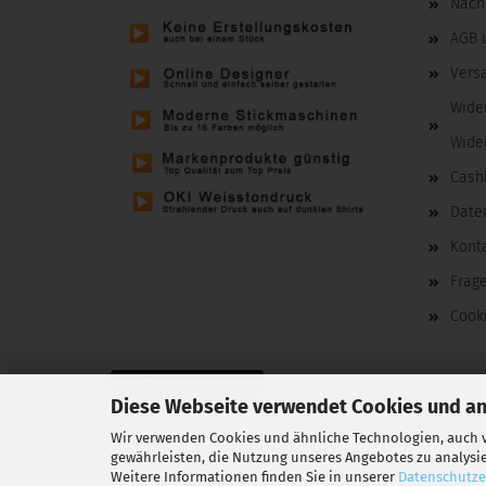
Nachh
AGB 
Vers
Wide
Wide
Cash
Date
Kont
Frag
Cooki
Vertrag widerrufen
Diese Webseite verwendet Cookies und a
Wir verwenden Cookies und ähnliche Technologien, auch v
gewährleisten, die Nutzung unseres Angebotes zu analysi
Weitere Informationen finden Sie in unserer
Datenschutze