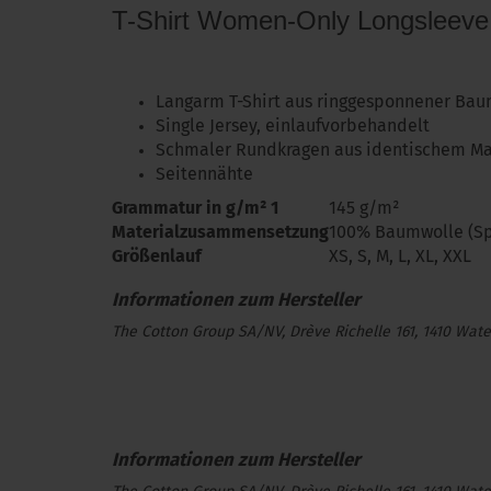
T-Shirt Women-Only Longsleeve
Langarm T-Shirt aus ringgesponnener Bau
Single Jersey, einlaufvorbehandelt
Schmaler Rundkragen aus identischem Ma
Seitennähte
Grammatur in g/m² 1
145 g/m²
Materialzusammensetzung
100% Baumwolle (Sp
Größenlauf
XS, S, M, L, XL, XXL
The Cotton Group SA/NV, Drève Richelle 161, 1410 Wate