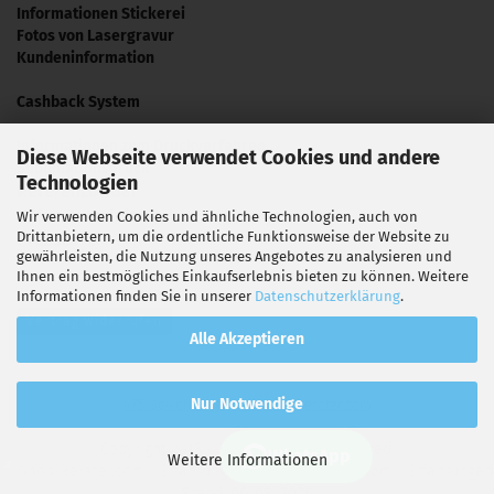
Informationen Stickerei
Fotos von Lasergravur
Kundeninformation
Cashback System
Informationen zum Druckverfahren
Diese Webseite verwendet Cookies und andere
Sublimationsdruck
Technologien
Referenzbilder
Video Tutorials
Wir verwenden Cookies und ähnliche Technologien, auch von
Drittanbietern, um die ordentliche Funktionsweise der Website zu
Presse
gewährleisten, die Nutzung unseres Angebotes zu analysieren und
Ihnen ein bestmögliches Einkaufserlebnis bieten zu können. Weitere
Informationen finden Sie in unserer
Datenschutzerklärung
.
Vertrag widerrufen
Alle Akzeptieren
hat
4,70
Nur Notwendige
475
Bewertungen auf Shop-Berater.com
von
5
Sternen
Copyright 2013 - 2026. All Rights Reserved.
Konnydesign.de
WhatsApp
Weitere Informationen
Stand: 06. 08. 2026