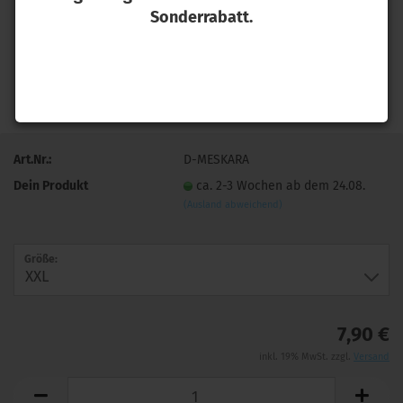
Sonderrabatt.
Art.Nr.:
D-MESKARA
Dein Produkt
ca. 2-3 Wochen ab dem 24.08.
(Ausland abweichend)
Größe:
7,90 €
inkl. 19% MwSt. zzgl.
Versand