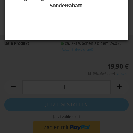
Sonderrabatt.
Dein Produkt
ca. 2-3 Wochen ab dem 24.08.
(Ausland abweichend)
19,90 €
inkl. 19% MwSt. zzgl.
Versand
JETZT GESTALTEN
Jetzt zahlen mit