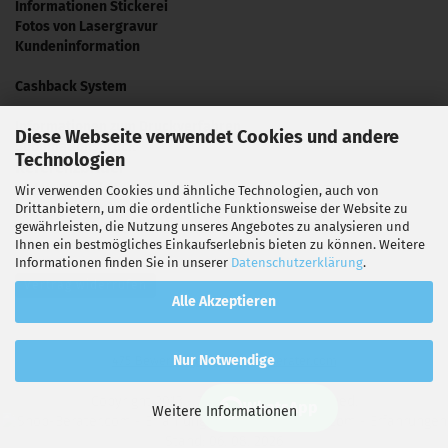
Informationen Stickerei
Fotos von Lasergravur
Kundeninformation
Cashback System
Informationen zum Druckverfahren
Diese Webseite verwendet Cookies und andere
Sublimationsdruck
Technologien
Referenzbilder
Video Tutorials
Wir verwenden Cookies und ähnliche Technologien, auch von
Drittanbietern, um die ordentliche Funktionsweise der Website zu
Presse
gewährleisten, die Nutzung unseres Angebotes zu analysieren und
Ihnen ein bestmögliches Einkaufserlebnis bieten zu können. Weitere
Informationen finden Sie in unserer
Datenschutzerklärung
.
Vertrag widerrufen
Alle Akzeptieren
hat
4,70
Nur Notwendige
475
Bewertungen auf Shop-Berater.com
von
5
Sternen
Copyright 2013 - 2026. All Rights Reserved.
Konnydesign.de
WhatsApp
Weitere Informationen
Stand: 06. 08. 2026