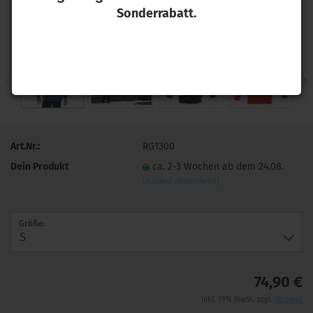
Sonderrabatt.
Art.Nr.:
RG1300
Dein Produkt
ca. 2-3 Wochen ab dem 24.08.
(Ausland abweichend)
Größe:
74,90 €
inkl. 19% MwSt. zzgl.
Versand