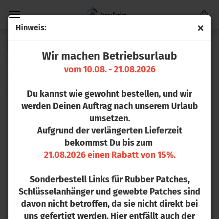
Hin­weis:
« Erster
« zurück
weiter »
Letzter »
Wir machen Betriebsurlaub
17
Artikel in dieser Kategorie
vom 10.08. - 21.08.2026
De­fen­der III 3-​in-1 Ja­cket
Du kannst wie gewohnt bestellen, und wir
werden Deinen Auftrag nach unserem Urlaub
umsetzen.
Aufgrund der verlängerten Lieferzeit
bekommst Du bis zum
21.08.2026 einen Rabatt von 15%.
Sonderbestell Links für Rubber Patches,
Schlüsselanhänger und gewebte Patches sind
davon nicht betroffen, da sie nicht direkt bei
uns gefertigt werden. Hier entfällt auch der