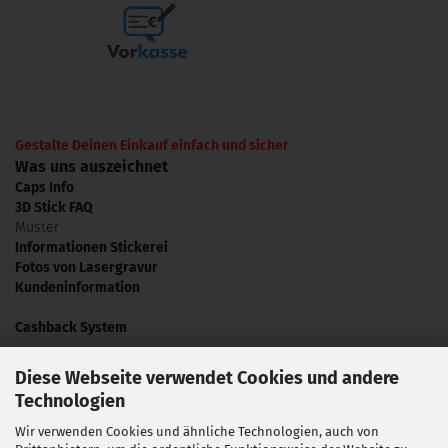
Gestalte Deinen Einkauf einfach und sicher
Was uns auszeichnet
Caps Info
3D Stick FAQ
Muster
Informationen Stickerei
Fotos von Lasergravur
Kundeninformation
Cashback System
Informationen zum Druckverfahren
Diese Webseite verwendet Cookies und andere
Sublimationsdruck
Technologien
Referenzbilder
Video Tutorials
Wir verwenden Cookies und ähnliche Technologien, auch von