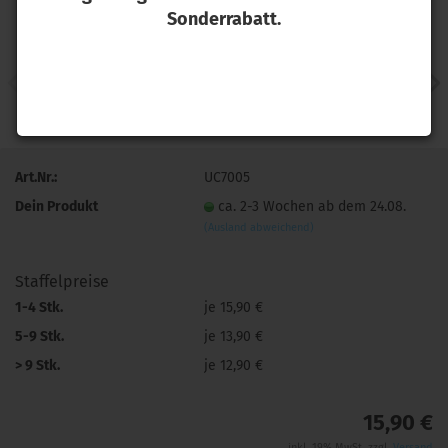
Sonderrabatt.
Art.Nr.:
UC7005
Dein Produkt
ca. 2-3 Wochen ab dem 24.08.
(Ausland abweichend)
Staffelpreise
1-4 Stk.
je 15,90 €
5-9 Stk.
je 13,90 €
> 9 Stk.
je 12,90 €
15,90 €
inkl. 19% MwSt. zzgl.
Versand