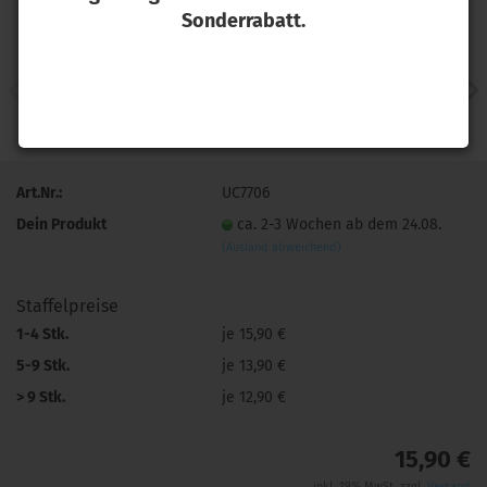
Sonderrabatt.
Art.Nr.:
UC7706
Dein Produkt
ca. 2-3 Wochen ab dem 24.08.
(Ausland abweichend)
Staffelpreise
1-4 Stk.
je 15,90 €
5-9 Stk.
je 13,90 €
> 9 Stk.
je 12,90 €
15,90 €
inkl. 19% MwSt. zzgl.
Versand