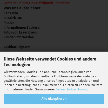
Gestalte Deinen Einkauf einfach und sicher
Was uns auszeichnet
Caps Info
3D Stick FAQ
Muster
Informationen Stickerei
Fotos von Lasergravur
Kundeninformation
Cashback System
Informationen zum Druckverfahren
Diese Webseite verwendet Cookies und andere
Sublimationsdruck
Technologien
Referenzbilder
Video Tutorials
Wir verwenden Cookies und ähnliche Technologien, auch von
Drittanbietern, um die ordentliche Funktionsweise der Website zu
Presse
gewährleisten, die Nutzung unseres Angebotes zu analysieren und
Ihnen ein bestmögliches Einkaufserlebnis bieten zu können. Weitere
Informationen finden Sie in unserer
Datenschutzerklärung
.
Vertrag widerrufen
Alle Akzeptieren