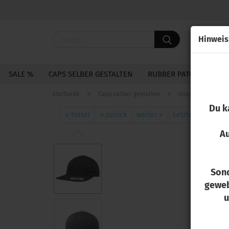
Hin­weis
SALE %
CAPS SELBER GESTALTEN
RUBBER PATCHES
S
»
»
Startseite
Caps selber gestalten
Snapback Caps
Du k
41
Art
« Erster
« zurück
weiter »
Letzter »
Au
Sond
geweb
u