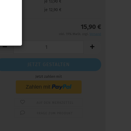
9 Stk.
je 13,90 €
9 Stk.
je 12,90 €
15,90 €
inkl. 19% MwSt. zzgl.
Versand
JETZT GESTALTEN
Jetzt zahlen mit
AUF DEN MERKZETTEL
FRAGE ZUM PRODUKT