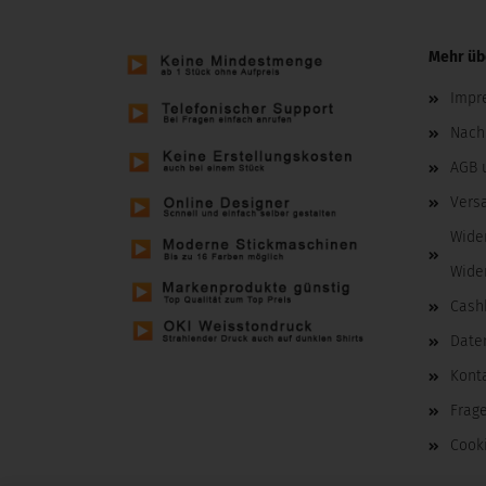
Mehr übe
Impr
Nachh
AGB 
Vers
Wide
Wide
Cash
Date
Kont
Frag
Cooki