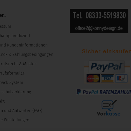
r...
essum
altig produziert
und Kundeninformationen
and- & Zahlungsbedingungen
rrufsrecht & Muster-
rrufsformular
back System
nschutzerklärung
akt
en und Antworten (FAQ)
e Einstellungen