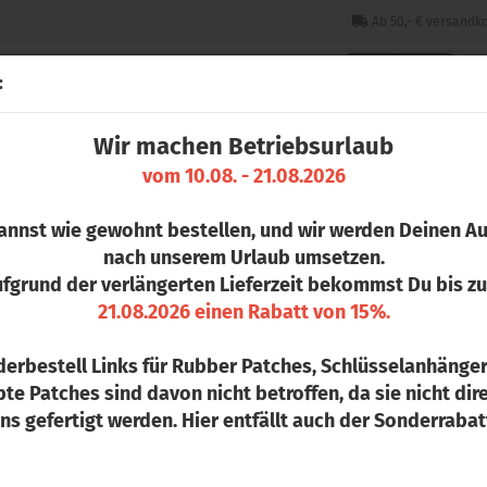
Ab 50,- € versandko
:
Wir machen Betriebsurlaub
CHLÜSSELANHÄNGER
PINS
STICKER & PATCHES
COLLEGE 
vom 10.08. - 21.08.2026
»
Unstructured 5-Panel Snapback
annst wie gewohnt bestellen, und wir werden Deinen Au
U
ikel in dieser Kategorie
nach unserem Urlaub umsetzen.
b
fgrund der verlängerten Lieferzeit bekommst Du bis 
21.08.2026 einen Rabatt von 15%.
Ar
De
erbestell Links für Rubber Patches, Schlüsselanhänge
te Patches sind davon nicht betroffen, da sie nicht dire
ns gefertigt werden. Hier entfällt auch der Sonderrabat
S
1-