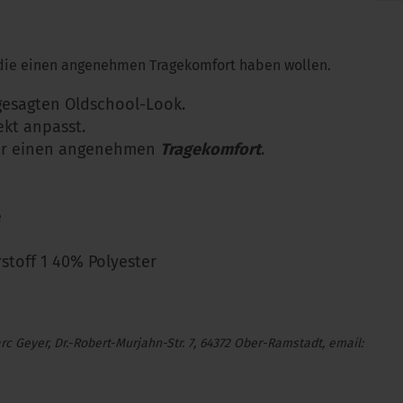
, die einen angenehmen Tragekomfort haben wollen.
gesagten Oldschool-Look.
ekt anpasst.
 für einen angenehmen
Tragekomfort
.
e
stoff 1 40% Polyester
 Geyer, Dr.-Robert-Murjahn-Str. 7, 64372 Ober-Ramstadt, email: