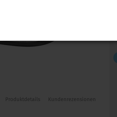
5-
> 
Produktdetails
Kundenrezensionen