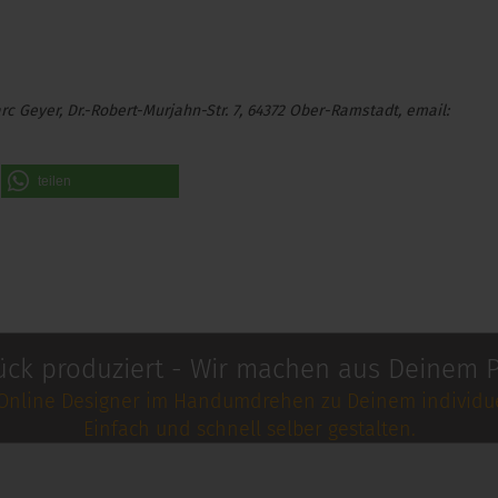
 Geyer, Dr.-Robert-Murjahn-Str. 7, 64372 Ober-Ramstadt, email:
teilen
ück produziert - Wir machen aus Deinem P
Online Designer im Handumdrehen zu Deinem individue
Einfach und schnell selber gestalten.