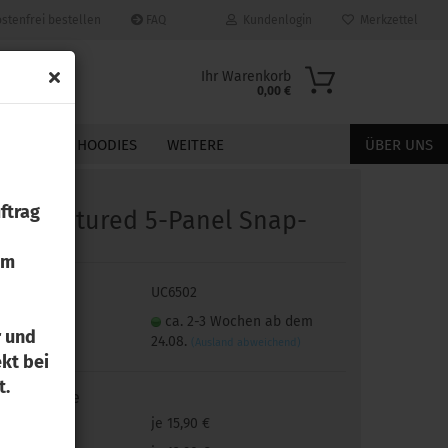
stenfrei bestellen
FAQ
Kundenlogin
Merkzettel
Ihr Warenkorb
0,00 €
JACKEN
HOODIES
WEITERE
ÜBER UNS
ftrag
n­st­ruc­tu­red 5-​Panel Snap­
ack
zum
t.Nr.:
UC6502
Konto erstellen
in Produkt
ca. 2-3 Wochen ab dem
Passwort vergessen?
r und
24.08.
(Ausland abweichend)
kt bei
t.
taffelpreise
4 Stk.
je 15,90 €