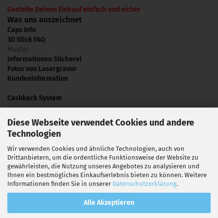
Gestalte Deinen Einkauf einfach und sicher
Was uns auszeichnet
Caps Info
3D Stick FAQ
Muster
Informationen Stickerei
Fotos von Lasergravur
Kundeninformation
Cashback System
Informationen zum Druckverfahren
Diese Webseite verwendet Cookies und andere
Sublimationsdruck
Technologien
Referenzbilder
Video Tutorials
Wir verwenden Cookies und ähnliche Technologien, auch von
Drittanbietern, um die ordentliche Funktionsweise der Website zu
Presse
gewährleisten, die Nutzung unseres Angebotes zu analysieren und
Ihnen ein bestmögliches Einkaufserlebnis bieten zu können. Weitere
Informationen finden Sie in unserer
Datenschutzerklärung
.
Vertrag widerrufen
Alle Akzeptieren