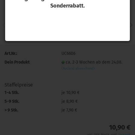
Sonderrabatt.
Art.Nr.:
UC6606
Dein Produkt
ca. 2-3 Wochen ab dem 24.08.
(Ausland abweichend)
Staffelpreise
1-4 Stk.
je 10,90 €
5-9 Stk.
je 8,90 €
> 9 Stk.
je 7,90 €
10,90 €
inkl. 19% MwSt. zzgl.
Versand